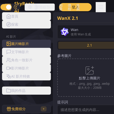
SkyReels
首
相
價
推
繁體中
模型
登入
頁
冊
格
薦
AI
文
首頁
WanX 2.1
探索
Wan
使用 Wan 生成
AI 影片
圖片轉影片
2.1
文字轉影片
參考圖片
角色一致影片
影片轉影片
AI 影片特效
點擊上傳圖片
格式：.png, .jpg, .jpeg, .webp
最大大小：20MB
我的作品
提示詞
免費積分
+