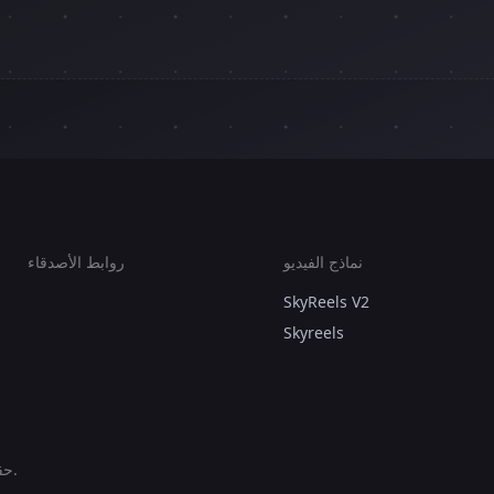
نماذج الفيديو
روابط الأصدقاء
SkyReels V2
Skyreels
جميع الحقوق محفوظة.
© ح