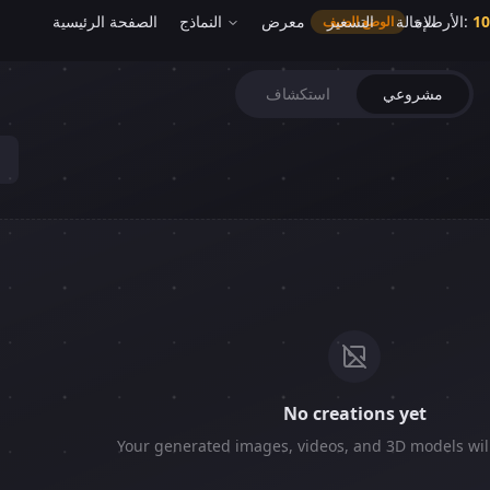
10
:
الأرصدة
الإحالة
التسعير
معرض
النماذج
الصفحة الرئيسية
الوضع الضيف
AI Creations
مشروعي
استكشاف
No creations yet
Your generated images, videos, and 3D models wil