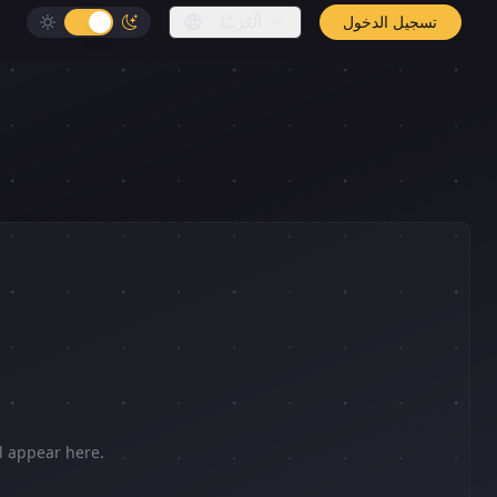
تسجيل الدخول
اَلْعَرَبِيَّةُ
l appear here.