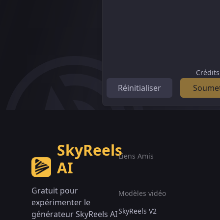
Crédits
Réinitialiser
Soumet
SkyReels
Liens Amis
AI
Gratuit pour
Modèles vidéo
expérimenter le
SkyReels V2
générateur SkyReels AI