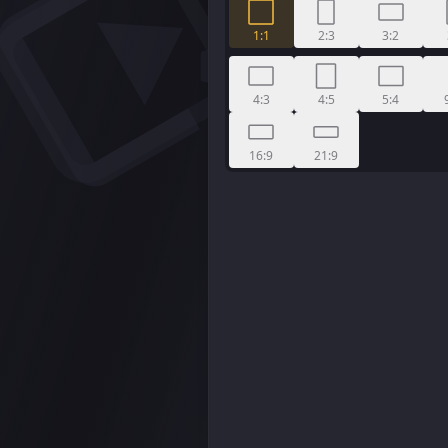
1:1
2:3
3:2
4:3
4:5
5:4
16:9
21:9