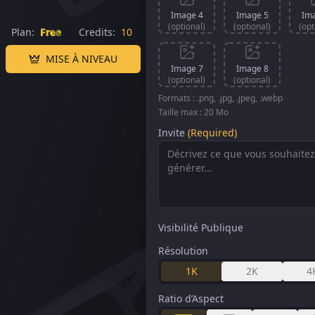
Image 4
Image 5
Im
(optional)
(optional)
(opt
Plan:
Free
Credits:
10
MISE À NIVEAU
Image 7
Image 8
(optional)
(optional)
Formats : .png, .jpg, .jpeg, .webp
Taille max : 20 Mo
Invite
(Required)
Visibilité Publique
Résolution
1K
2K
4
Ratio d’Aspect