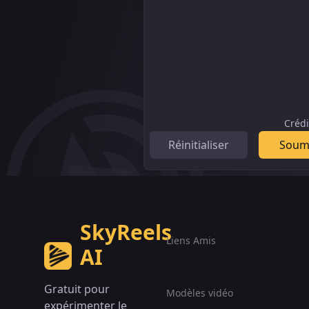
Crédi
Réinitialiser
Soum
SkyReels
Liens Amis
AI
Gratuit pour
Modèles vidéo
expérimenter le