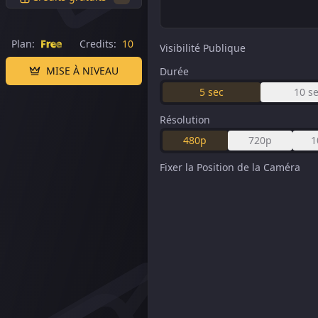
Plan:
Free
Credits:
10
Visibilité Publique
MISE À NIVEAU
Durée
5
sec
10
s
Résolution
480p
720p
1
Fixer la Position de la Caméra
Générateur IA d’Image en Vidéo Gratuit | Convertir des P