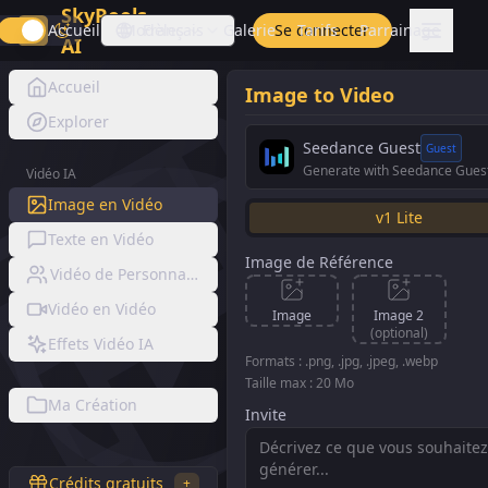
SkyReels
Accueil
Modèles
Français
Galerie
Se connecter
Tarifs
Parrainage
AI
Accueil
Image to Video
Explorer
Seedance Guest
Guest
Generate with Seedance Gues
Vidéo IA
Image en Vidéo
v1 Lite
Texte en Vidéo
Image de Référence
Vidéo de Personnage Consistent
Vidéo en Vidéo
Image
Image 2
(optional)
Effets Vidéo IA
Formats : .png, .jpg, .jpeg, .webp
Taille max : 20 Mo
Ma Création
Invite
Crédits gratuits
+