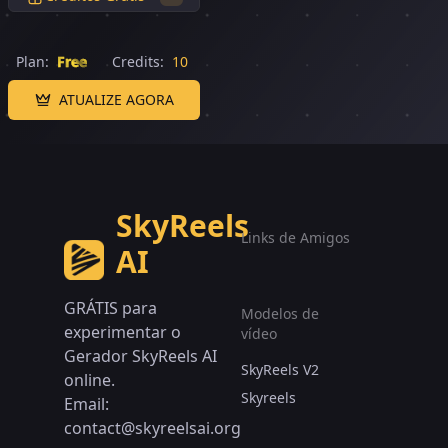
Plan:
Free
Credits:
10
ATUALIZE AGORA
SkyReels
Links de Amigos
AI
GRÁTIS para
Modelos de
experimentar o
vídeo
Gerador SkyReels AI
SkyReels V2
online.
Skyreels
Email:
contact@skyreelsai.org