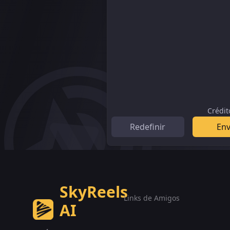
Crédit
Redefinir
Env
SkyReels
Links de Amigos
AI