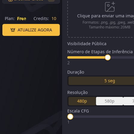
Clique para enviar uma im
Plan:
Free
Credits:
10
Formatos: .png, .jpg, .jpeg, .we
Tamanho máximo: 20MB
ATUALIZE AGORA
Visibilidade Pública
Número de Etapas de Inferência
2
Duração
5
seg
Resolução
480p
580p
Escala CFG
Gerador de Vídeo para Vídeo com IA | Transforme Vídeos 
1